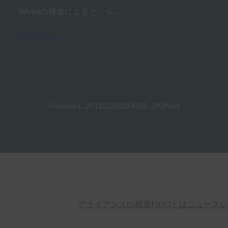
Wiredの報道によると、 G…
Read More →
Previous
1
…
251
252
253
254
255
…
292
Next
アライアンスの概要
FIDOとは
ニュースレ