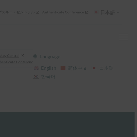
日本語
パスキー・セントラル
Authenticate Conference
skey Central
Language
henticate Conference
English
简体中文
日本語
한국어