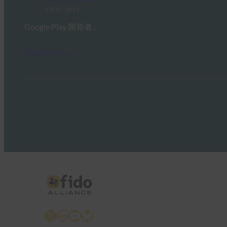
2月 25, 2019
Google Play 開発者…
Read More →
X
LinkedIn
YouTube
Bluesky