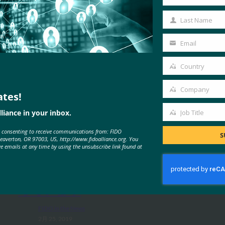
First
Name
Last Name
Last
Name
Email
Your
email
Country
Country
Company
ates!
Company
liance in your inbox.
Job Title
MORE
FIDO IN THE NEWS
Job
e consenting to receive communications from: FIDO
Title
S
Beaverton, OR 97003, US, http://www.fidoalliance.org. You
ve emails at any time by using the unsubscribe link found at
Wired: Android は 10 億台のデバ
イスでパスワードの無効化に役立
っています
FIDO in the News
2月 25, 2019