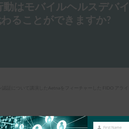
igence:行動はモバイルヘルスデ
わることができますか?
おけるモダン認証について講演したAetnaをフィーチャーした FIDO
First Name