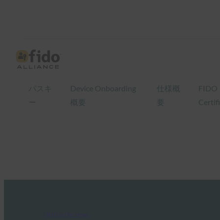
パスキ
Device Onboarding
仕様概
FIDO
ー
概要
要
Certif
FIDO in the News