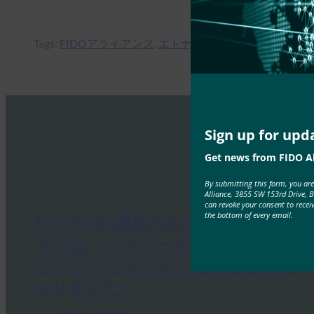
Tags:
FIDOアライアンス
, 
エトナ
, 
エムヘルス
, 
医療
Sign up for upd
Get news from FIDO Al
By submitting this form, you ar
Alliance, 3855 SW 153rd Drive, 
can revoke your consent to recei
the bottom of every email.
The Verge:最新のAndroidデバイ
スでは、パスワードを必要とせず
にアプリにログインできるように
なりました
FIDO in the News