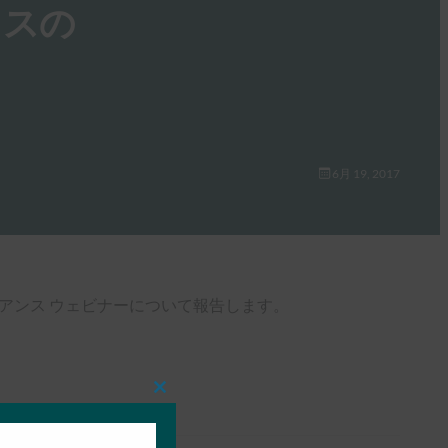
バイスの
6月 19, 2017
 アライアンス ウェビナーについて報告します。
Close
this
module