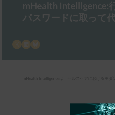
mHealth Intell
パスワードに取って代
Share on X
Share on LinkedIn
Share on Bluesky
mHealth Intelligenceは、ヘルスケアに