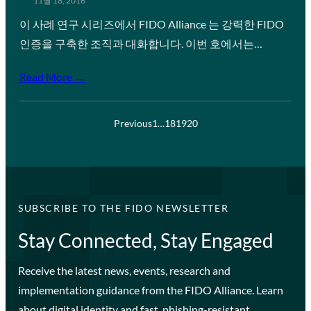
11월 18, 2016
이 사례 연구 시리즈에서 FIDO Alliance 는 강력한 FIDO
인증을 구축한 조직과 대화합니다. 이번 호에서는…
Read More →
Previous
1
…
18
19
20
SUBSCRIBE TO THE FIDO NEWSLETTER
Stay Connected, Stay Engaged
Receive the latest news, events, research and
implementation guidance from the FIDO Alliance. Learn
about digital identity and fast, phishing-resistant