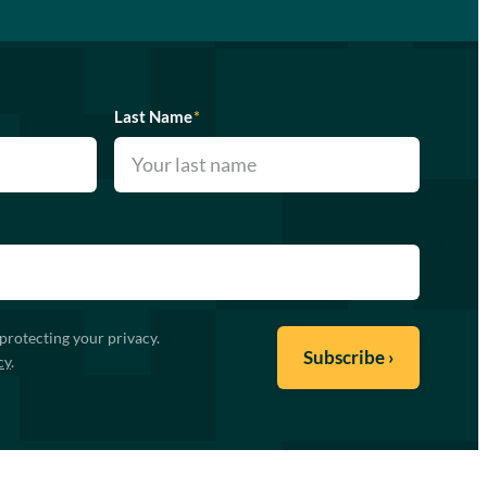
Last Name
*
protecting your privacy.
cy
.