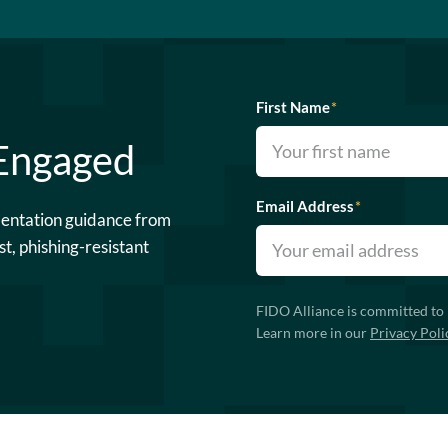
First Name
*
 Engaged
Email Address
*
mentation guidance from
st, phishing-resistant
FIDO Alliance is committed to 
Learn more in our
Privacy Poli