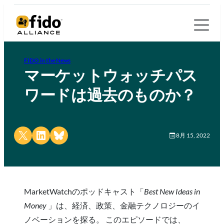
FIDO in the News
マーケットウォッチパス
ワードは過去のものか？
Share on X
Share on LinkedIn
Share on Bluesky
8月 15, 2022
MarketWatchのポッドキャスト「
Best New Ideas in
Money
」は、経済、政策、金融テクノロジーのイ
ノベーションを探る。 このエピソードでは、