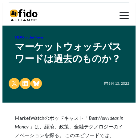
FIDO in the News
マーケットウォッチパス
ワードは過去のものか？
Share on X
Share on LinkedIn
Share on Bluesky
8月 15, 2022
MarketWatchのポッドキャスト「
Best New Ideas in
Money
」は、経済、政策、金融テクノロジーのイ
ノベーションを探る。 このエピソードでは、