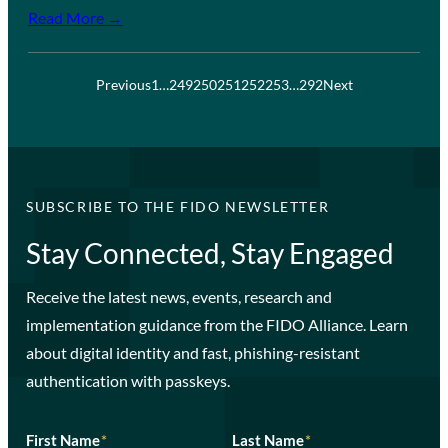
Read More →
Previous
1
…
249
250
251
252
253
…
292
Next
SUBSCRIBE TO THE FIDO NEWSLETTER
Stay Connected, Stay Engaged
Receive the latest news, events, research and
implementation guidance from the FIDO Alliance. Learn
about digital identity and fast, phishing-resistant
authentication with passkeys.
First Name
*
Last Name
*