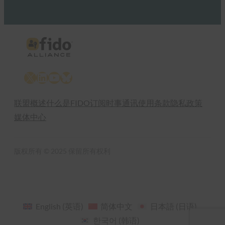
X
LinkedIn
YouTube
Bluesky
联盟概述
什么是FIDO
订阅时事通讯
使用条款
隐私政策
媒体中心
版权所有 © 2025 保留所有权利
English
(
英语
)
简体中文
日本語
(
日语
)
한국어
(
韩语
)