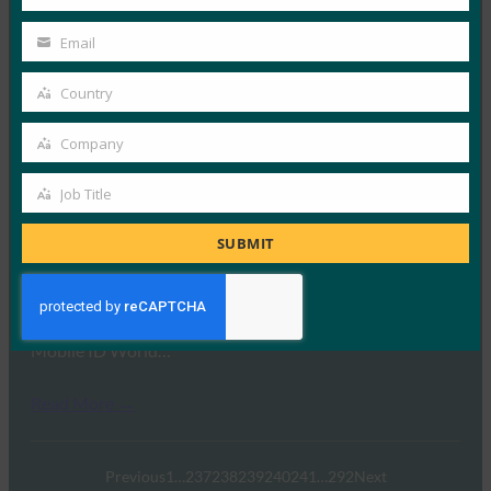
Last
Read More →
Name
Email
Your
The Verge： Google 正在发布 USB-C Titan 安全密钥
email
Country
Country
FIDO in the News
14 10 月, 2019
Company
Company
The Verge 报道了 G…
Job Title
Job
Read More →
Title
SUBMIT
Mobile ID World：韩国研讨会强调FIDO标准的扩展
FIDO in the News
8 10 月, 2019
Mobile ID World…
Read More →
Previous
1
…
237
238
239
240
241
…
292
Next