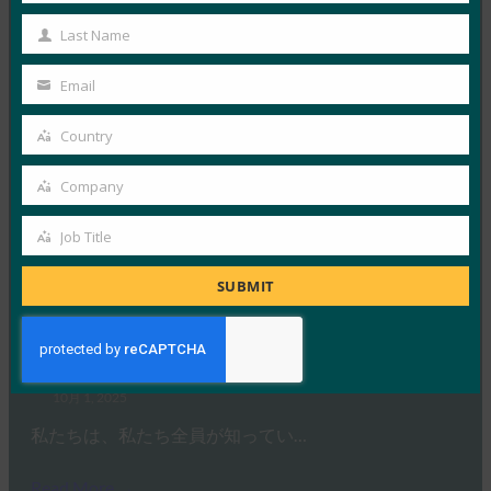
10月 3, 2025
Name
Last Name
HYPRの最高経営責任者であり…
Last
Name
Email
Read More →
Your
email
IDACポッドキャスト:FIDOアライアンス、Nishant
Country
Country
Kaushikによるパスキーフィッシング
Company
FIDO in the News
Company
10月 2, 2025
Job Title
Job
ポッドキャスト「Identit…
Title
SUBMIT
Read More →
Ideem: FIDOのCEOであるAndrew ShikiarとのQ/A
FIDO in the News
10月 1, 2025
私たちは、私たち全員が知ってい…
Read More →