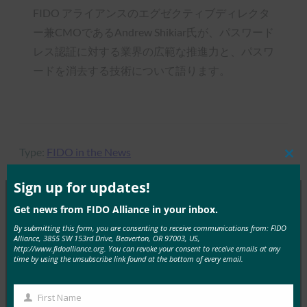
FIDO アライアンスのエグゼクティブディレクタ
ー兼CMOであるAndrew Shikiar氏が、パスワード
レス認証に対する業界の広範な推進力と、パスワ
ードを消去する技術について語ります。
Type:
FIDO in the News
Clos
this
mod
Sign up for updates!
Get news from FIDO Alliance in your inbox.
MORE
FIDO IN THE NEWS
By submitting this form, you are consenting to receive communications from: FIDO
Alliance, 3855 SW 153rd Drive, Beaverton, OR 97003, US,
http://www.fidoalliance.org. You can revoke your consent to receive emails at any
ITブリーフ:ヘルプデスクは、攻撃が増加する中、
time by using the unsubscribe link found at the bottom of every email.
サイバーセキュリティの弱点として浮上
FIDO in the News
First Name
First