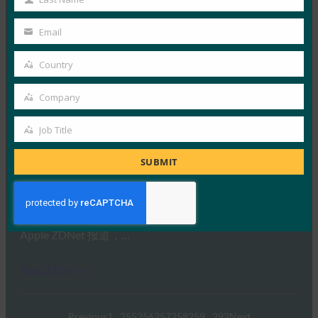
Last
Read More →
Name
Email
福布斯：我们现在可以把密码逼到灭绝吗？
Your
email
FIDO in the News
Country
Country
12 12 月, 2018
Company
据《福布斯》报道，密码需要过时…
Company
Job Title
Read More →
Job
Title
ZDNet： Apple 杀死网络密码？ Safari 在 macOS 上
SUBMIT
试用 WebAuthn 登录
FIDO in the News
6 12 月, 2018
Apple ZDNet 报道，…
Read More →
Previous
1
…
255
256
257
258
259
…
292
Next