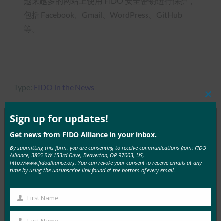
越来越多的网站上使用 FIDO 安全密钥进行保护，
包括 Facebook、Gmail、WordPress、GitHub
等。
Type:
FIDO in the News
Clos
this
mod
Sign up for updates!
Get news from FIDO Alliance in your inbox.
MORE
FIDO IN THE NEWS
By submitting this form, you are consenting to receive communications from: FIDO
Alliance, 3855 SW 153rd Drive, Beaverton, OR 97003, US,
http://www.fidoalliance.org. You can revoke your consent to receive emails at any
视差：入门：如何使用安全密钥锁定您的在线帐户
time by using the unsubscribe link found at the bottom of every email.
FIDO in the News
14 12 月, 2018
First Name
First
《视差》中的这篇文章报道说，F…
Name
Last Name