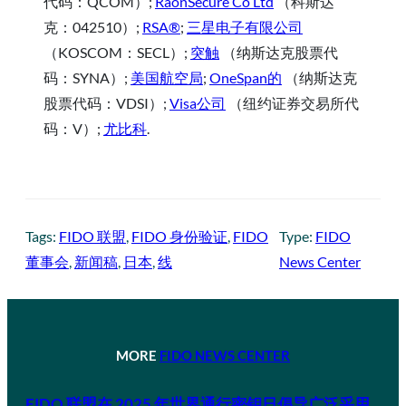
代码：QCOM）;
RaonSecure Co Ltd
（科斯达
克：042510）;
RSA®
;
三星电子有限公司
（KOSCOM：SECL）;
突触
（纳斯达克股票代
码：SYNA）;
美国航空局
;
OneSpan的
（纳斯达克
股票代码：VDSI）;
Visa公司
（纽约证券交易所代
码：V）;
尤比科
.
Tags:
FIDO 联盟
, 
FIDO 身份验证
, 
FIDO
Type:
FIDO
董事会
, 
新闻稿
, 
日本
, 
线
News Center
MORE
FIDO NEWS CENTER
FIDO 联盟在 2025 年世界通行密钥日倡导广泛采用