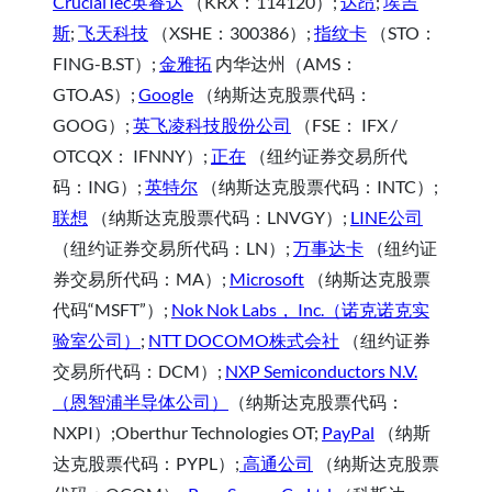
CrucialTec英睿达
（KRX：114120）;
达昂
;
埃吉
斯
;
飞天科技
（XSHE：300386）;
指纹卡
（STO：
FING-B.ST）;
金雅拓
内华达州（AMS：
GTO.AS）;
Google
（纳斯达克股票代码：
GOOG）;
英飞凌科技股份公司
（FSE： IFX /
OTCQX： IFNNY）;
正在
（纽约证券交易所代
码：ING）;
英特尔
（纳斯达克股票代码：INTC）;
联想
（纳斯达克股票代码：LNVGY）;
LINE公司
（纽约证券交易所代码：LN）;
万事达卡
（纽约证
券交易所代码：MA）;
Microsoft
（纳斯达克股票
代码“MSFT”）;
Nok Nok Labs， Inc.（诺克诺克实
验室公司）
;
NTT DOCOMO株式会社
（纽约证券
交易所代码：DCM）;
NXP Semiconductors N.V.
（恩智浦半导体公司）
（纳斯达克股票代码：
NXPI）;Oberthur Technologies OT;
PayPal
（纳斯
达克股票代码：PYPL）;
高通公司
（纳斯达克股票