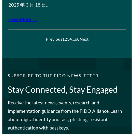
2025 年 3 月 18 日…
Read More →
Previous
1
2
3
4
…
68
Next
SUBSCRIBE TO THE FIDO NEWSLETTER
Stay Connected, Stay Engaged
Receive the latest news, events, research and
implementation guidance from the FIDO Alliance. Learn
about digital identity and fast, phishing-resistant
authentication with passkeys.