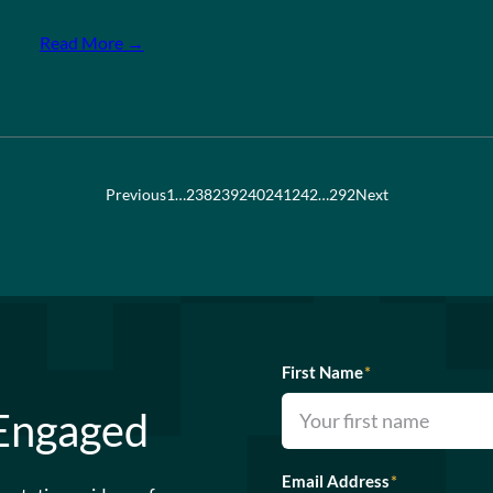
Read More →
Previous
1
…
238
239
240
241
242
…
292
Next
First Name
*
 Engaged
Email Address
*