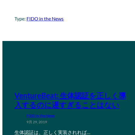
Type:
FIDO in the News
VentureBeat: 生体認証を正しく導
入するのに遅すぎることはない
FIDO in the News
9月 29, 2019
生体認証は、正しく実装されれば…