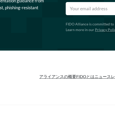
mentation guidance from
st, phishing-resistant
FIDO Alliance is committed to 
Learn more in our
Privacy Poli
アライアンスの概要
FIDOとは
ニュースレ