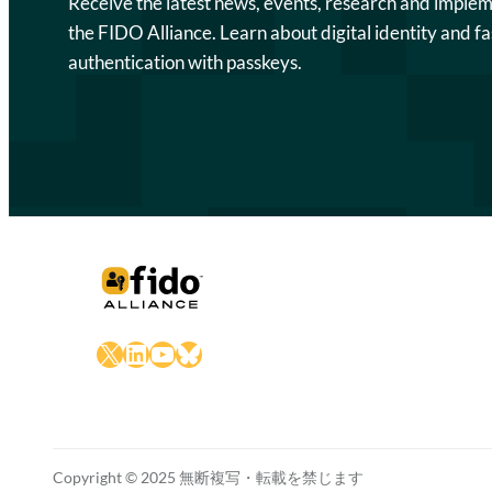
Receive the latest news, events, research and imple
the FIDO Alliance. Learn about digital identity and fa
authentication with passkeys.
X
LinkedIn
YouTube
Bluesky
Copyright © 2025 無断複写・転載を禁じます