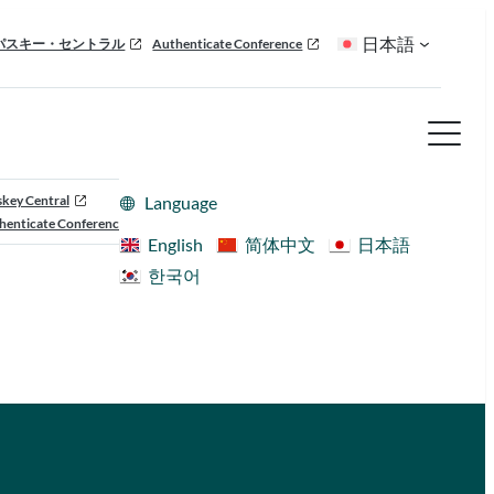
日本語
パスキー・セントラル
Authenticate Conference
skey Central
Language
henticate Conference
English
简体中文
日本語
한국어