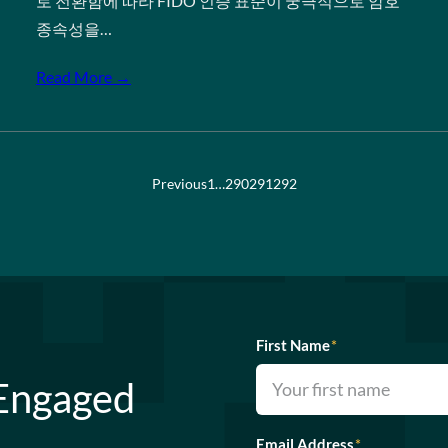
로 전환함에 따라 FIDO 인증 표준이 궁극적으로 암호
종속성을…
Read More →
Previous
1
…
290
291
292
First Name
*
 Engaged
Email Address
*