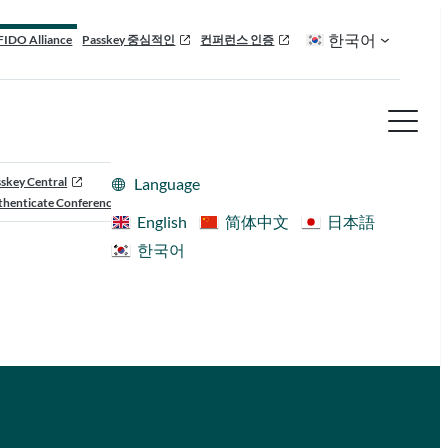
한국어
FIDO Alliance
Passkey 중심적인
컨퍼런스 인증
skey Central
Language
henticate Conference
English
简体中文
日本語
한국어