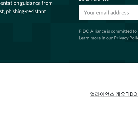
mentation guidance from
st, phishing-resistant
FIDO Alliance is committed to 
Learn more in our
Privacy Poli
얼라이언스 개요
FIDO