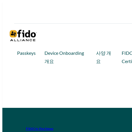
Passkeys
Device Onboarding
사양 개
FID
개요
요
Certi
FIDO in the News