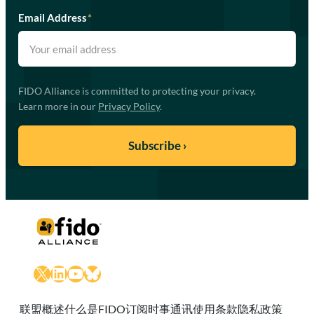
Email Address
*
FIDO Alliance is committed to protecting your privacy.
Learn more in our
Privacy Policy
.
X
LinkedIn
YouTube
Bluesky
联盟概述
什么是FIDO
订阅时事通讯
使用条款
隐私政策