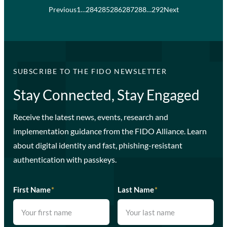
Previous
1
…
284
285
286
287
288
…
292
Next
SUBSCRIBE TO THE FIDO NEWSLETTER
Stay Connected, Stay Engaged
Receive the latest news, events, research and
implementation guidance from the FIDO Alliance. Learn
about digital identity and fast, phishing-resistant
authentication with passkeys.
First Name
*
Last Name
*