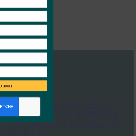
UBMIT
The Verge:最新のAndroidデバイ
スでは、パスワードを必要とせず
にアプリにログインできるように
なりました