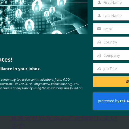
First Name
First
Name
Last Name
Last
Name
Email
Your
email
Country
Country
Company
ates!
Company
liance in your inbox.
Job Title
Job
MORE
FIDO IN THE NEWS
e consenting to receive communications from: FIDO
Title
S
Beaverton, OR 97003, US, http://www.fidoalliance.org. You
ve emails at any time by using the unsubscribe link found at
CNET: Google は、10億台の
Androidデバイスのパスワードを
置き去りにすることを検討してい
ます