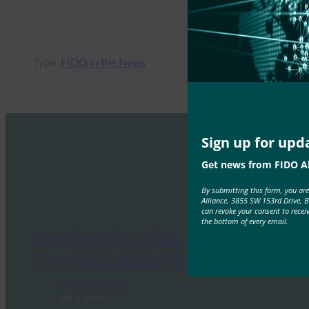
Type:
FIDO in the News
Sign up for upd
Get news from FIDO Al
By submitting this form, you ar
Alliance, 3855 SW 153rd Drive, 
can revoke your consent to recei
the bottom of every email.
Engadget:ウェブは、公式のパス
ワードなしのログイン標準を得た
FIDO in the News
3月 4, 2019