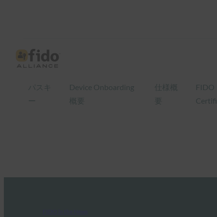
パスキ
Device Onboarding
仕様概
FIDO
ー
概要
要
Certif
FIDO in the News