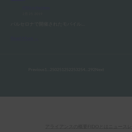
FIDO in the News
2月 25, 2019
バルセロナで開催されたモバイル…
Read More →
Previous
1
…
250
251
252
253
254
…
292
Next
アライアンスの概要
FIDOとは
ニュースレ