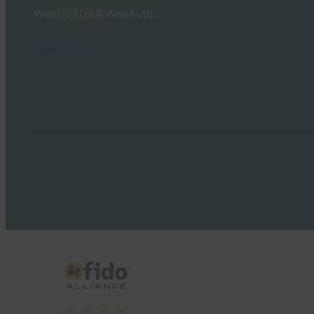
Web認証(別名WebAuth…
Read More →