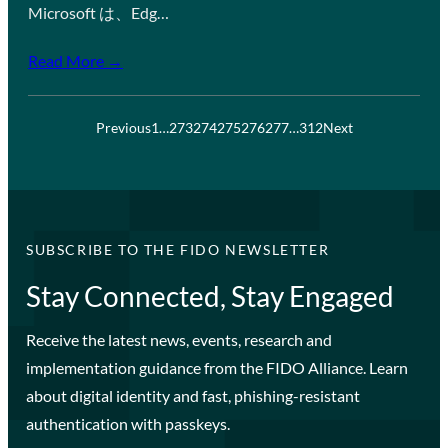
Microsoft は、Edg…
Read More →
Previous
1
…
273
274
275
276
277
…
312
Next
SUBSCRIBE TO THE FIDO NEWSLETTER
Stay Connected, Stay Engaged
Receive the latest news, events, research and
implementation guidance from the FIDO Alliance. Learn
about digital identity and fast, phishing-resistant
authentication with passkeys.