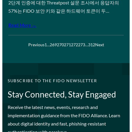
2단계 인증에 대한 Threatpost 설문 조사에서 응답자의
57%는 FIDO 보안 키와 같은 하드웨어 토큰이 두…
Read More →
Previous
1
…
269
270
271
272
273
…
312
Next
SUBSCRIBE TO THE FIDO NEWSLETTER
Stay Connected, Stay Engaged
Receive the latest news, events, research and
implementation guidance from the FIDO Alliance. Learn
about digital identity and fast, phishing-resistant
authentication with passkeys.