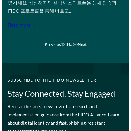
명하세요. 삼성전자의 갤럭시 스마트폰은 생체 인증과
FIDO 프로토콜을 통해 빠르고…
Read More →
Previous
1
2
3
4
…
20
Next
SUBSCRIBE TO THE FIDO NEWSLETTER
Stay Connected, Stay Engaged
Receive the latest news, events, research and
implementation guidance from the FIDO Alliance. Learn
about digital identity and fast, phishing-resistant
authentication with passkeys.