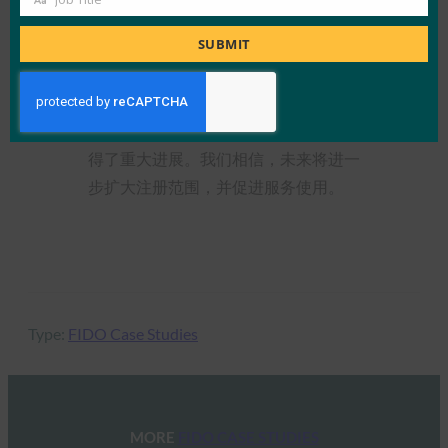
捷开发部的 Shiori Takagi 对这个案例研究进行了评
Job
论：
Title
SUBMIT
“随着 FIDO 身份验证的推出，我们相
信我们已经在实现使客户能够更安全、
更轻松地登录和使用服务的目标方面取
得了重大进展。我们相信，未来将进一
步扩大注册范围，并促进服务使用。
阅读案例研究
Type:
FIDO Case Studies
MORE
FIDO CASE STUDIES