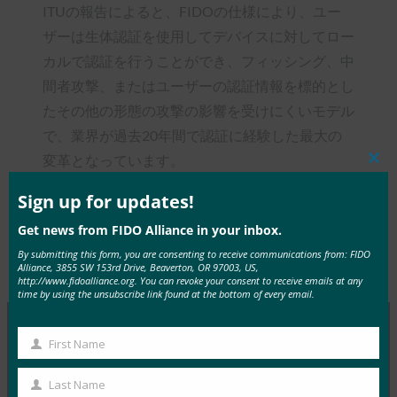
ITUの報告によると、FIDOの仕様により、ユー
ザーは生体認証を使用してデバイスに対してロー
カルで認証を行うことができ、フィッシング、中
間者攻撃、またはユーザーの認証情報を標的とし
たその他の形態の攻撃の影響を受けにくいモデル
で、業界が過去20年間で認証に経験した最大の
変革となっています。
Clos
this
mod
Sign up for updates!
Get news from FIDO Alliance in your inbox.
By submitting this form, you are consenting to receive communications from: FIDO
Type:
FIDO in the News
Alliance, 3855 SW 153rd Drive, Beaverton, OR 97003, US,
http://www.fidoalliance.org. You can revoke your consent to receive emails at any
time by using the unsubscribe link found at the bottom of every email.
First Name
First
MORE
FIDO IN THE NEWS
Name
Last Name
Last