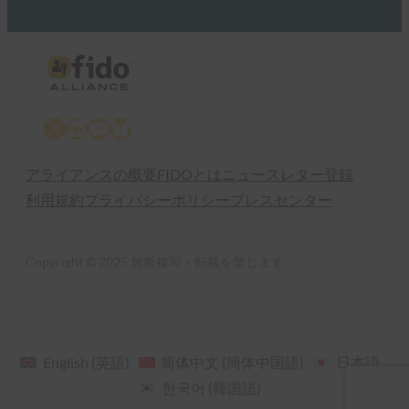
X
LinkedIn
YouTube
Bluesky
アライアンスの概要
FIDOとは
ニュースレター登録
利用規約
プライバシーポリシー
プレスセンター
Copyright © 2025 無断複写・転載を禁じます
English
(
英語
)
简体中文
(
簡体中国語
)
日本語
한국어
(
韓国語
)