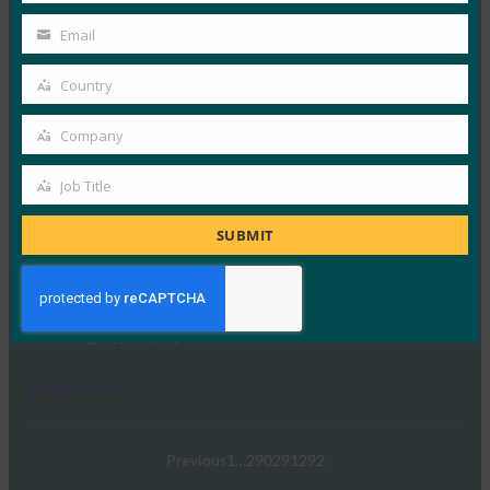
InfoWorld: Better authentication: Go get ‘em,
Name
FIDO(認証の改善:FIDO)
Email
Your
FIDO in the News
email
Country
1月 5, 2017
Country
FIDOに関するこの特集では、…
Company
Company
Read More →
Job Title
Job
TechTarget:FIDO認証規格がパスワードの受け渡し
Title
SUBMIT
を通知する可能性
FIDO in the News
1月 5, 2017
TechTargetは、政府や…
Read More →
Previous
1
…
290
291
292