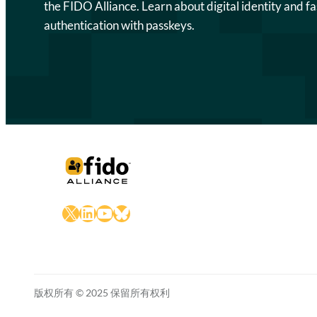
the FIDO Alliance. Learn about digital identity and fa
authentication with passkeys.
X
LinkedIn
YouTube
Bluesky
版权所有 © 2025 保留所有权利