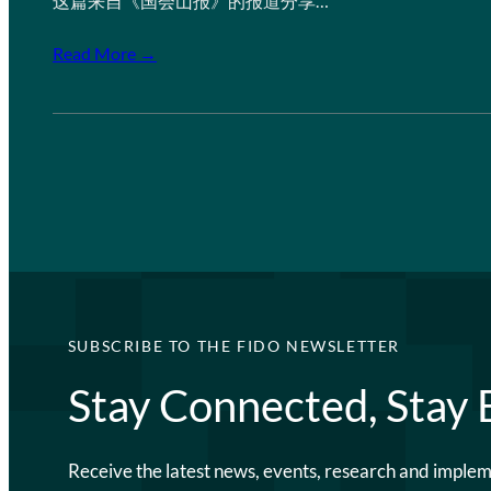
这篇来自《国会山报》的报道分享…
Read More →
SUBSCRIBE TO THE FIDO NEWSLETTER
Stay Connected, Stay
Receive the latest news, events, research and imple