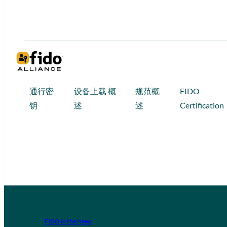
通行密
设备上载 概
规范概
FIDO
钥
述
述
Certification
FIDO in the News