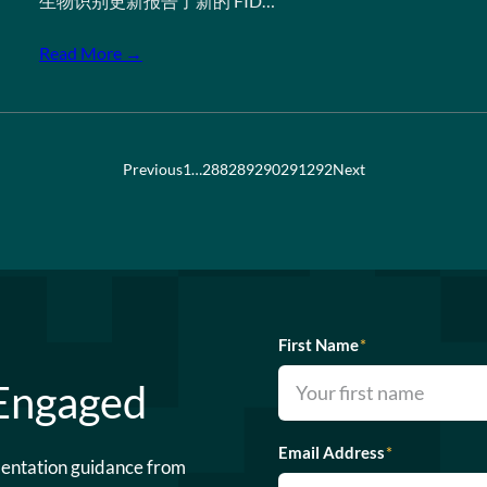
生物识别更新报告了新的 FID…
Read More →
Previous
1
…
288
289
290
291
292
Next
First Name
*
 Engaged
Email Address
*
mentation guidance from