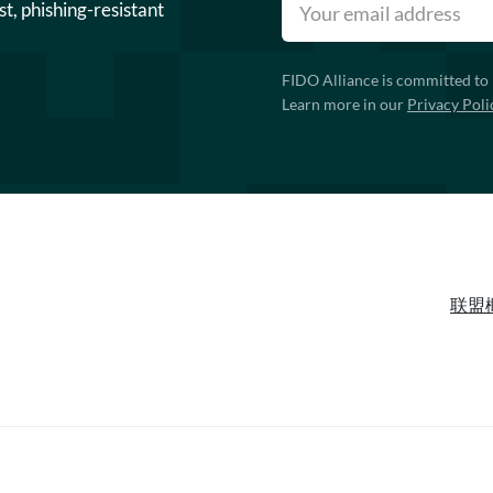
st, phishing-resistant
FIDO Alliance is committed to 
Learn more in our
Privacy Poli
联盟