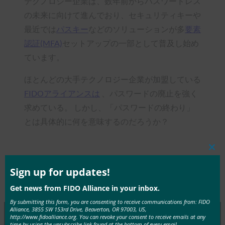
テクノロジー企業は、数年前からパスワードレス
の未来に向けて進んでおり、セキュリティキーや
最近では
パスキー
などのソリューションが多
要素
認証(MFA)
セットアップの一部として普及し始め
ています。
ほとんどの大手テクノロジー企業が加盟している
FIDOアライアンスは
、パスワードの廃止を強く
求めている。 しかし、「パスワードの終わり」
とは具体的に何を意味するのだろうか？
Clos
this
mod
Sign up for updates!
Type:
FIDO in the News
Get news from FIDO Alliance in your inbox.
By submitting this form, you are consenting to receive communications from: FIDO
Alliance, 3855 SW 153rd Drive, Beaverton, OR 97003, US,
http://www.fidoalliance.org. You can revoke your consent to receive emails at any
time by using the unsubscribe link found at the bottom of every email.