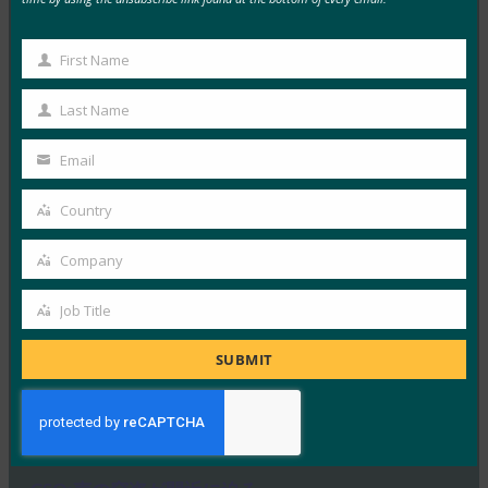
MORE
FIDO IN THE NEWS
First Name
First
Huffington Post: Ask The Thought Leaders: What’s
The Future of Cybersecurity?
Name
Last Name
Last
FIDO in the News
Name
6月 6, 2017
Email
Your
このHuffington Po…
email
Country
Country
Read More →
Company
Company
Inc.: ハッキングされないようにするための 6 つの専
門家のヒント
Job Title
Job
FIDO in the News
Title
SUBMIT
6月 2, 2017
Inc.のこの記事では、ハッキ…
Read More →