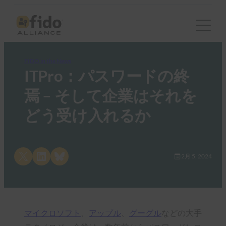
FIDO in the News
ITPro：パスワードの終
焉 – そして企業はそれを
どう受け入れるか
Share on X
Share on LinkedIn
Share on Bluesky
2月 5, 2024
マイクロソフト
、
アップル
、
グーグル
などの大手