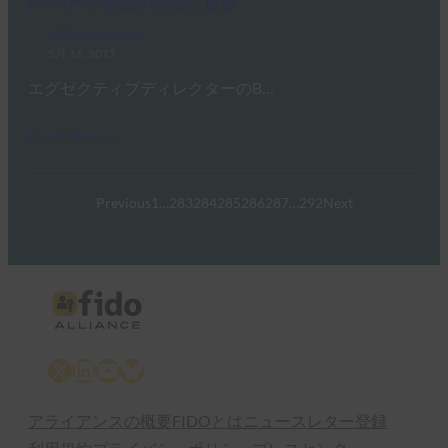
CSO:声の窃盗が間近に迫る
FIDO in the News
5月 16, 2017
エグゼクティブディレクターのB…
Read More →
Previous
1
…
283
284
285
286
287
…
292
Next
X
LinkedIn
YouTube
Bluesky
アライアンスの概要
FIDOとは
ニュースレター登録