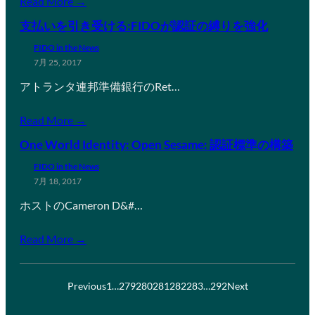
Read More →
支払いを引き受ける:FIDOが認証の縛りを強化
FIDO in the News
7月 25, 2017
アトランタ連邦準備銀行のRet…
Read More →
One World Identity: Open Sesame: 認証標準の構築
FIDO in the News
7月 18, 2017
ホストのCameron D&#…
Read More →
Previous
1
…
279
280
281
282
283
…
292
Next