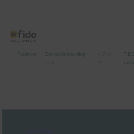
Passkeys
Device Onboarding
사양 개
FID
개요
요
Certi
FIDO in the News