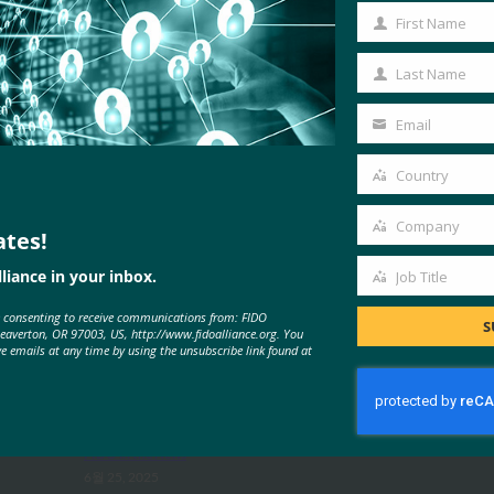
First Name
First
Name
Last Name
Last
체 인식
, 
인증 도구(authentication tool)
Name
Email
Your
email
Country
Country
Company
ates!
Company
liance in your inbox.
Job Title
MORE
FIDO IN THE NEWS
Job
e consenting to receive communications from: FIDO
Title
S
Beaverton, OR 97003, US, http://www.fidoalliance.org. You
ve emails at any time by using the unsubscribe link found at
Techopedia: FIDO2 및 패스키: 비밀
번호 없는 인증의 미래
FIDO in the News
6월 25, 2025