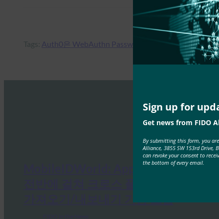
Tags:
Auth0은 WebAuthn Passwordless를 제안합니다.
, 
생
Sign up for upd
Get news from FIDO Al
By submitting this form, you ar
Alliance, 3855 SW 153rd Drive, 
can revoke your consent to recei
the bottom of every email.
MobileIDWorld: Apple, 운영 체제
전반에 걸쳐 크로스 플랫폼 패스키
가져오기/내보내기 기능 도입
FIDO in the News