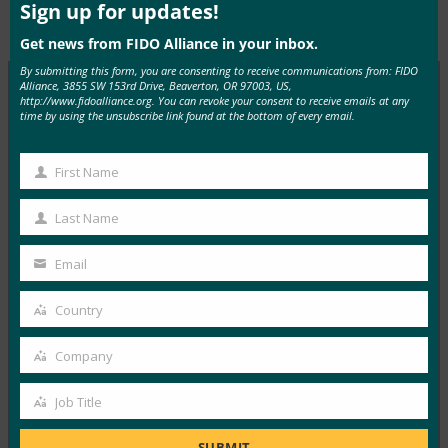
mod
Sign up for updates!
Type:
FIDO in the News
Get news from FIDO Alliance in your inbox.
By submitting this form, you are consenting to receive communications from: FIDO
Alliance, 3855 SW 153rd Drive, Beaverton, OR 97003, US,
http://www.fidoalliance.org. You can revoke your consent to receive emails at any
time by using the unsubscribe link found at the bottom of every email.
MORE
FIDO IN THE NEWS
First Name
생체 인식 업데이트: 생체 인식에 대한 신뢰를 구축하
First
기 위해 베트남 은행은 FIDO 패스키를 채택해야 합니
Name
다.
Last Name
Last
FIDO in the News
Name
Email
9월 22, 2025
Your
email
VinCSS 는 베트남 은행 앱의 인증 경험에 대한 업계 최초
Country
Country
의 보고서를 발표했으며, 이는 베트남 은행…
Company
Company
Read More →
Job Title
Job
백엔드 뉴스: HID는 BSP 규정 준수를 지원하기 위해
비밀번호 없는 인증을 제공합니다.
Title
SUBMIT