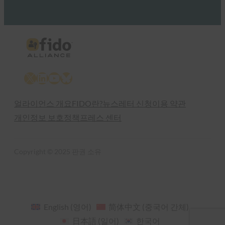
X
LinkedIn
YouTube
Bluesky
얼라이언스 개요
FIDO란?
뉴스레터 신청
이용 약관
개인정보 보호정책
프레스 센터
Copyright © 2025 판권 소유
English
(
영어
)
简体中文
(
중국어 간체
)
日本語
(
일어
)
한국어