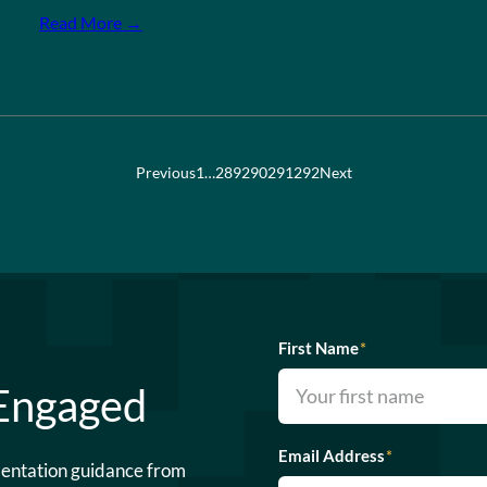
Read More →
Previous
1
…
289
290
291
292
Next
First Name
*
 Engaged
Email Address
*
mentation guidance from