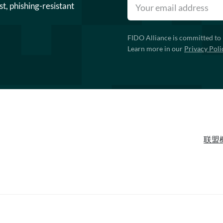
st, phishing-resistant
FIDO Alliance is committed to 
Learn more in our
Privacy Poli
联盟