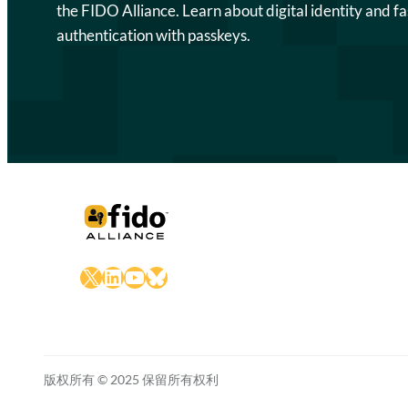
the FIDO Alliance. Learn about digital identity and fa
authentication with passkeys.
X
LinkedIn
YouTube
Bluesky
版权所有 © 2025 保留所有权利