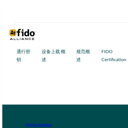
通行密
设备上载 概
规范概
FIDO
钥
述
述
Certification
FIDO in the News