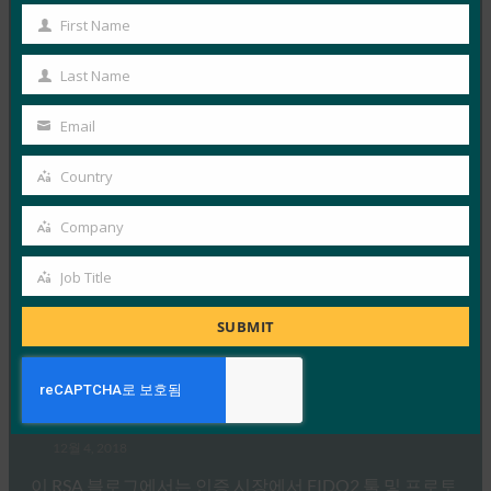
First Name
키…
First
Name
Last Name
Read More →
Last
Name
ZDNet: Apple 이 웹 암호를 없애고 있습니까? Safari,
Email
Your
macOS에서 WebAuthn 로그인 시험
email
Country
FIDO in the News
Country
12월 6, 2018
Company
Apple드넷(ZDNet)에 따르면 애플의 웹킷(WebKit) 팀은
Company
보안 침해 또는 피싱 공격으로 인한 계정 유출 가능성을
Job Title
Job
줄이기…
Title
SUBMIT
Read More →
RSA 블로그: 새해에 주목해야 할 7가지 보안 트렌드
FIDO in the News
12월 4, 2018
이 RSA 블로그에서는 인증 시장에서 FIDO2 툴 및 프로토