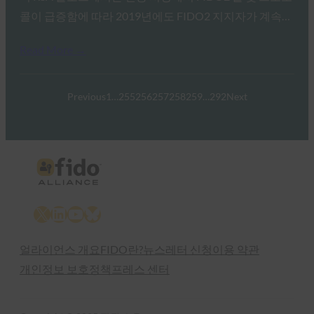
콜이 급증함에 따라 2019년에도 FIDO2 지지자가 계속…
Read More →
Previous
1
…
255
256
257
258
259
…
292
Next
X
LinkedIn
YouTube
Bluesky
얼라이언스 개요
FIDO란?
뉴스레터 신청
이용 약관
개인정보 보호정책
프레스 센터