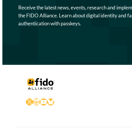
Receive the latest news, events, research and imple
the FIDO Alliance. Learn about digital identity and fa
authentication with passkeys.
X
LinkedIn
YouTube
Bluesky