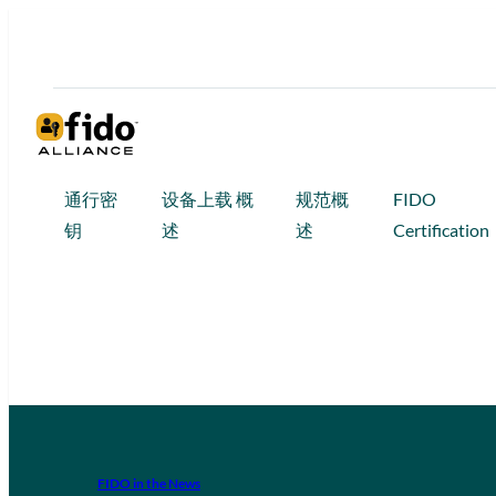
通行密
设备上载 概
规范概
FIDO
钥
述
述
Certification
FIDO in the News