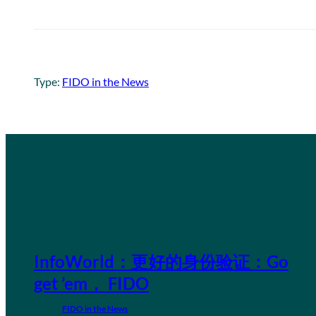
Type:
FIDO in the News
InfoWorld：更好的身份验证：Go
get ’em， FIDO
FIDO in the News