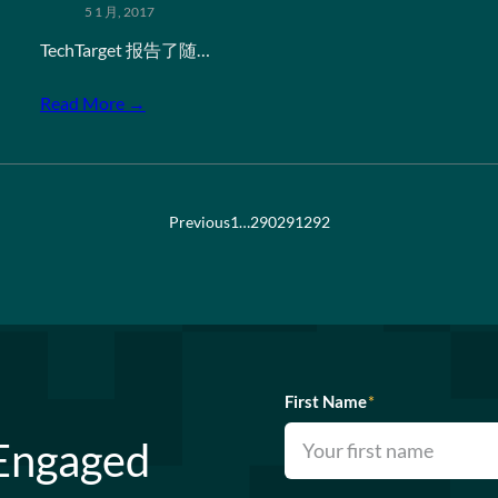
5 1 月, 2017
TechTarget 报告了随…
Read More →
Previous
1
…
290
291
292
First Name
*
 Engaged