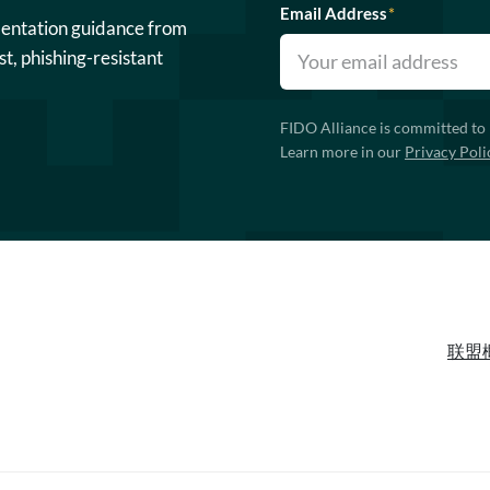
Email Address
*
mentation guidance from
st, phishing-resistant
FIDO Alliance is committed to 
Learn more in our
Privacy Poli
联盟