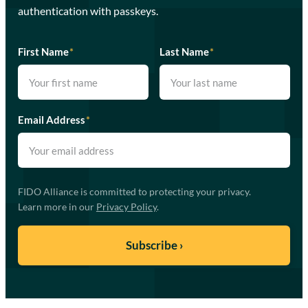
authentication with passkeys.
First Name
*
Last Name
*
Email Address
*
FIDO Alliance is committed to protecting your privacy.
Learn more in our
Privacy Policy
.