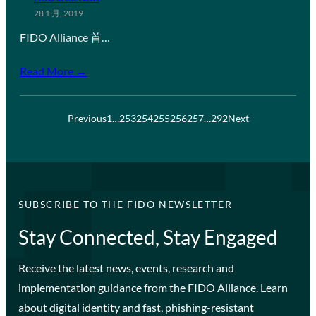
28 1 月, 2019
FIDO Alliance 首…
Read More →
Previous
1
…
253
254
255
256
257
…
292
Next
SUBSCRIBE TO THE FIDO NEWSLETTER
Stay Connected, Stay Engaged
Receive the latest news, events, research and
implementation guidance from the FIDO Alliance. Learn
about digital identity and fast, phishing-resistant