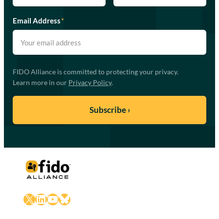
Email Address
*
FIDO Alliance is committed to protecting your privacy.
Learn more in our
Privacy Policy
.
X
LinkedIn
YouTube
Bluesky