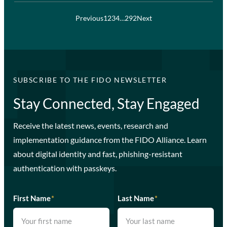
Previous
1
2
3
4
…
292
Next
SUBSCRIBE TO THE FIDO NEWSLETTER
Stay Connected, Stay Engaged
Receive the latest news, events, research and
implementation guidance from the FIDO Alliance. Learn
about digital identity and fast, phishing-resistant
authentication with passkeys.
First Name
*
Last Name
*