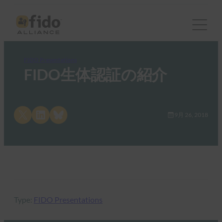
FIDO Presentations
FIDO生体認証の紹介
Share on X
Share on LinkedIn
Share on Bluesky
9月 26, 2018
Type:
FIDO Presentations