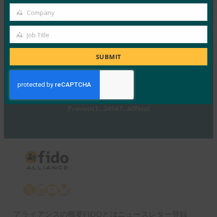
FIDOマスタークラス
Company
Company
FIDO Presentations
Job Title
10月 26, 2021
Job
FIDO認証の仕組みと、FID…
Title
SUBMIT
Read More →
Previous
1
…
3
4
5
6
7
…
60
Next
X
LinkedIn
YouTube
Bluesky
アライアンスの概要
FIDOとは
ニュースレター登録