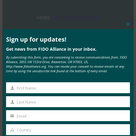
MORE
FIDO PRESENTATIONS
Clos
this
ウェビナーFIDOセキュリティキーによるユーザー
mod
Sign up for updates!
体験の最適化
Get news from FIDO Alliance in your inbox.
FIDO Presentations
9月 19, 2022
By submitting this form, you are consenting to receive communications from: FIDO
Alliance, 3855 SW 153rd Drive, Beaverton, OR 97003, US,
このウェビナーでは、FIDOセ…
http://www.fidoalliance.org. You can revoke your consent to receive emails at any
time by using the unsubscribe link found at the bottom of every email.
Read More →
First Name
IoTオンボーディングの課題を解決
First
Name
FIDO Presentations
Last Name
Last
10月 26, 2021
Name
Email
FIDOのコラボレーションの成…
Your
email
Country
Read More →
Country