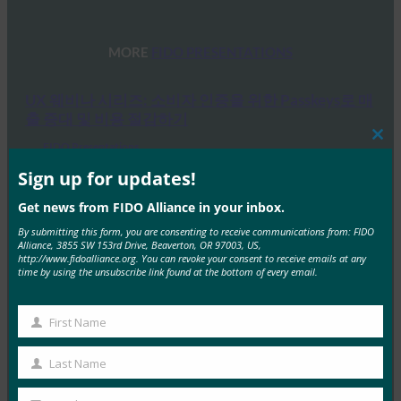
MORE
FIDO PRESENTATIONS
UX 웨비나 시리즈: 소비자 인증을 위한 Passkeys로 매
출 증대 및 비용 절감하기
Clos
FIDO Presentations
this
7월 16, 2024
mod
Sign up for updates!
총 4부로 구성된 웨비나 시리즈 중 세 번째 세션에서는 소
Get news from FIDO Alliance in your inbox.
비자 인증용 Passkey를 통해 수익을 창출하고…
By submitting this form, you are consenting to receive communications from: FIDO
Alliance, 3855 SW 153rd Drive, Beaverton, OR 97003, US,
http://www.fidoalliance.org. You can revoke your consent to receive emails at any
Read More →
time by using the unsubscribe link found at the bottom of every email.
FIDO Alliance 오사카 세미나
First Name
FIDO Presentations
First
5월 31, 2024
Name
Last Name
FIDO Alliance는 오사카에서 Passkeys에 대해 포괄적으
Last
로 살펴보는 일일 세미나를 개최했습니다. 이 세미나에서
Name