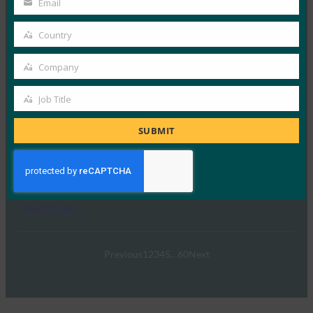
Email
Your
는 비밀번호 없는 기술의…
email
Country
Country
Read More →
Company
FIDO 타이베이 워크숍: FDO를 통한 엣지 보안
Company
FIDO Presentations
Job Title
Job
5월 21, 2024
Title
SUBMIT
2024년 4월 24일, 타이베이의 중화민국 정보과학원 난강
캠퍼스에서 FIDO Alliance는 사상 첫 대면 FDO 워크샵
을…
Read More →
Previous
1
2
3
4
5
…
60
Next