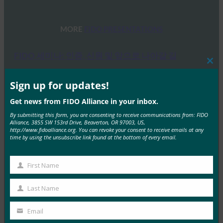
MORE
FIDO PRESENTATIONS
FIDO 세미나: 인증, 신원 및 앞으로 나아갈 길
Clos
FIDO Presentations
this
6월 13, 2025
mod
Sign up for updates!
개요 FIDO 얼라이언스와 호스트 스폰서인 탈레스는 최
Get news from FIDO Alliance in your inbox.
근 인증, 신원 및 앞으로 나아갈 길에 대한 하루…
By submitting this form, you are consenting to receive communications from: FIDO
Alliance, 3855 SW 153rd Drive, Beaverton, OR 97003, US,
http://www.fidoalliance.org. You can revoke your consent to receive emails at any
Read More →
time by using the unsubscribe link found at the bottom of every email.
FIDO 얼라이언스 멜버른 세미나 2025
First Name
FIDO Presentations
First
2월 21, 2025
Name
Last Name
Last
패스키 탐색: 호주의 FIDO 인증에 대한 심층 분석 개요
Name
FIDO 얼라이언스는 최근 호주와 그 외…
Email
Your