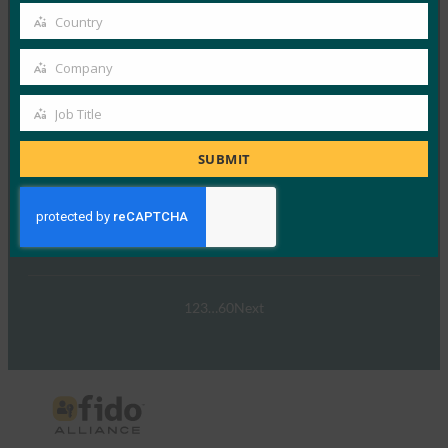
email
Read More →
Country
Country
웨비나: NIST SP 800-63 디지털 ID 표준: 업데이트 및
Company
패스키에 대한 의미
Company
FIDO Presentations
Job Title
Job
9월 30, 2024
Title
SUBMIT
NIST SP 800-63-4 디지털 ID 지침 초안의 네 번째 개정판
이 이제 공개 의견 수렴을 위해…
Read More →
1
2
3
…
60
Next