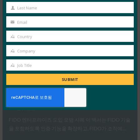
Name
Last Name
Last
Read More →
Name
백서: eIDAS 서비스와 함께 FIDO 사용
Email
Your
FIDO White Papers
email
Country
4월 28, 2020
Country
eIDAS는 “Electronic Identification, Authentication and
Company
Company
Trust Services”의 약자로, EU 회원국 간의 전자 식별, 인증
Job Title
및…
Job
Title
SUBMIT
Read More →
백서: 기업에서의 FIDO 및 PKI 통합
FIDO White Papers
4월 30, 2019
FIDO 엔터프라이즈 도입 모범 사례 이 백서는 FIDO 기술
을 포함하도록 인증 기능을 확장하고, FIDO가 조직에…