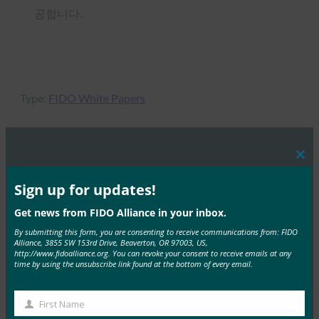
공합니다.
Type:
FIDO White Papers
Clos
MORE
FIDO WHITE PAPERS
this
mod
Sign up for updates!
백서: FIDO & eIDAS 서비스 소개
Get news from FIDO Alliance in your inbox.
By submitting this form, you are consenting to receive communications from: FIDO
FIDO White Papers
Alliance, 3855 SW 153rd Drive, Beaverton, OR 97003, US,
4월 28, 2020
http://www.fidoalliance.org. You can revoke your consent to receive emails at any
time by using the unsubscribe link found at the bottom of every email.
eIDAS는 “Electronic Identification, Authentication and
Trust Services”의 약자로, EU 회원국 간의 전자 식별, 인증
First Name
및…
First