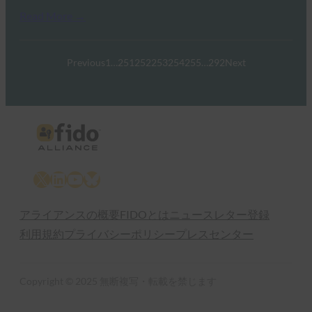
Read More →
Previous
1
…
251
252
253
254
255
…
292
Next
X
LinkedIn
YouTube
Bluesky
アライアンスの概要
FIDOとは
ニュースレター登録
利用規約
プライバシーポリシー
プレスセンター
Copyright © 2025 無断複写・転載を禁じます