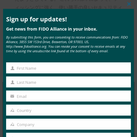
ィッシングに強く、使い勝手の良いセキュリティ
Clos
this
が広く採用されるようになり、願わくば、CISO
mod
Sign up for updates!
が長い間パスワードに関連していた問題全体を根
Get news from FIDO Alliance in your inbox.
絶できるようになることを期待したい。
By submitting this form, you are consenting to receive communications from: FIDO
Alliance, 3855 SW 153rd Drive, Beaverton, OR 97003, US,
http://www.fidoalliance.org. You can revoke your consent to receive emails at any
time by using the unsubscribe link found at the bottom of every email.
First Name
Type:
FIDO in the News
First
Name
Last Name
Last
Name
Email
Your
MORE
FIDO IN THE NEWS
email
Country
Country
Wired: Android は 10 億台のデバイスでパスワード
の無効化に役立っています
Company
Company
FIDO in the News