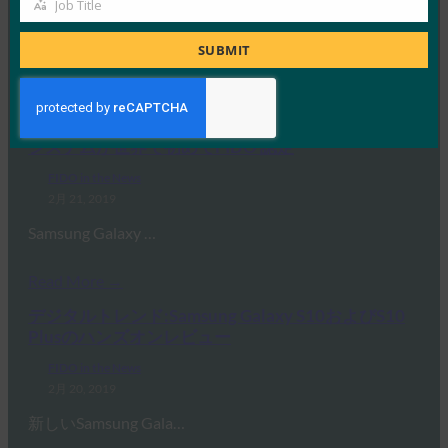
Job Title
2月 25, 2019
Job
Wiredの報道によると、 G…
Title
SUBMIT
Read More →
Fintech Finance:新しいSamsung Galaxy超音波指紋
システムが世界で初めてFIDO 認定
FIDO in the News
2月 21, 2019
Samsung Galaxy …
Read More →
デジタルトレンド:Samsung Galaxy S10およびS10
Plusのハンズオンレビュー
FIDO in the News
2月 20, 2019
新しいSamsung Gala…