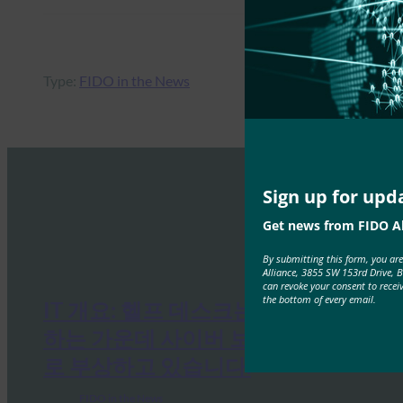
Type:
FIDO in the News
Sign up for upd
Get news from FIDO Al
By submitting this form, you ar
Alliance, 3855 SW 153rd Drive, 
can revoke your consent to recei
the bottom of every email.
IT 개요: 헬프 데스크는 공격이 증가
하는 가운데 사이버 보안의 약점으
로 부상하고 있습니다.
FIDO in the News