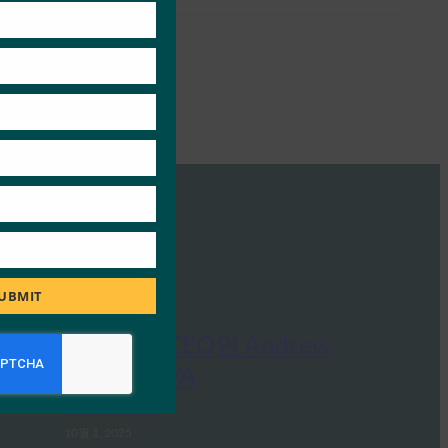
module
UBMIT
Ideem: FIDO CEO인 Andrew
Shikiar와의 Q/A
FIDO in the News
10월 1, 2025