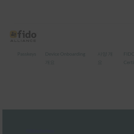
Passkeys
Device Onboarding
사양 개
FID
개요
요
Certi
FIDO in the News