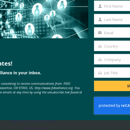
First Name
First
Name
Last Name
Last
Name
Email
Your
email
Country
Country
Company
ates!
Company
liance in your inbox.
Job Title
MORE
FIDO IN THE NEWS
Job
e consenting to receive communications from: FIDO
Title
S
Beaverton, OR 97003, US, http://www.fidoalliance.org. You
ve emails at any time by using the unsubscribe link found at
IDAC 팟캐스트: FIDO 얼라이언스
의 니샨트 카우시크와 함께하는 패
스키 피싱 진행
FIDO in the News