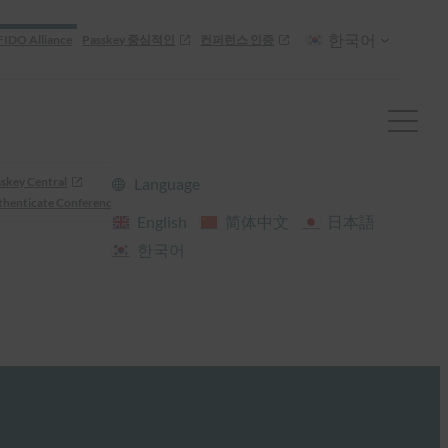
한국어
FIDO Alliance
Passkey 중심적인
컨퍼런스 인증
skey Central
Language
henticate Conference
English
简体中文
日本語
한국어