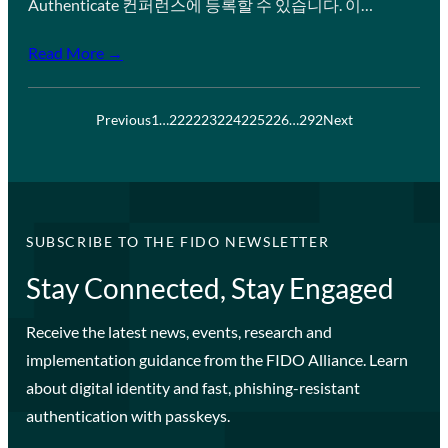
Authenticate 컨퍼런스에 등록할 수 있습니다. 이…
Read More →
Previous
1
…
222
223
224
225
226
…
292
Next
SUBSCRIBE TO THE FIDO NEWSLETTER
Stay Connected, Stay Engaged
Receive the latest news, events, research and
implementation guidance from the FIDO Alliance. Learn
about digital identity and fast, phishing-resistant
authentication with passkeys.