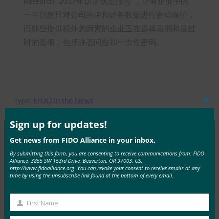
Research “2017年认证状态报告”，所有企业中的
一半仍然只对公司的IP和财务数据进行密码保护，
而那些提供额外的因素的企业正在选择最弱和最过
时的选项，包括静态问题和一次性密码。
Type:
FIDO in the News
Clos
this
mod
Sign up for updates!
Get news from FIDO Alliance in your inbox.
MORE
FIDO IN THE NEWS
By submitting this form, you are consenting to receive communications from: FIDO
Alliance, 3855 SW 153rd Drive, Beaverton, OR 97003, US,
http://www.fidoalliance.org. You can revoke your consent to receive emails at any
time by using the unsubscribe link found at the bottom of every email.
PC Mag：丢失您的设备，丢失您的帐户？如果您备
份了通行密钥，则不会
FIDO in the News
First Name
First
4 9 月, 2025