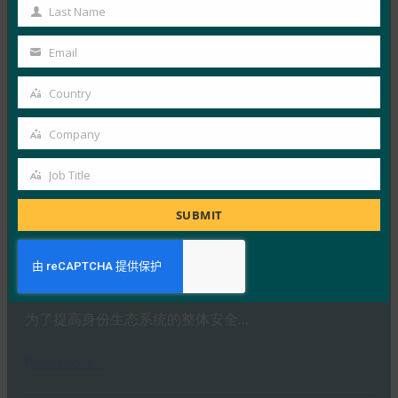
Name
Last Name
通行密钥比密码更安全，因为它们…
Last
Name
Email
Read More →
Your
email
连线：通行密钥的工作原理以及如何使用它们
Country
Country
FIDO in the News
Company
3 9 月, 2025
Company
通行密钥希望创造一个无密码的未…
Job Title
Job
Title
Read More →
SUBMIT
暗读：NIST 数字身份指南随着威胁形势而演变
FIDO in the News
15 8 月, 2025
为了提高身份生态系统的整体安全…
Read More →