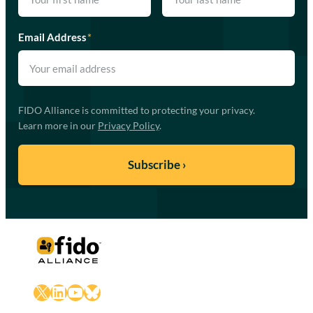
Email Address
*
FIDO Alliance is committed to protecting your privacy.
Learn more in our
Privacy Policy
.
X
LinkedIn
YouTube
Bluesky