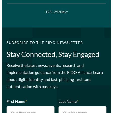
1
2
3
…
292
Next
SUBSCRIBE TO THE FIDO NEWSLETTER
Stay Connected, Stay Engaged
Receive the latest news, events, research and
implementation guidance from the FIDO Alliance. Learn
about digital identity and fast, phishing-resistant
authentication with passkeys.
First Name
*
Last Name
*