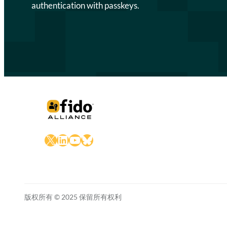
authentication with passkeys.
X
LinkedIn
YouTube
Bluesky
版权所有 © 2025 保留所有权利