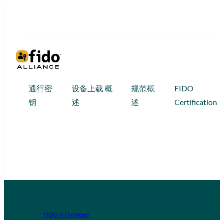
通行密
设备上载 概
规范概
FIDO
钥
述
述
Certification
FIDO in the News