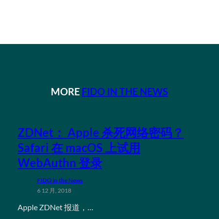
MORE
FIDO IN THE NEWS
ZDNet： Apple 杀死网络密码？
Safari 在 macOS 上试用
WebAuthn 登录
FIDO in the News
6 12 月, 2018
Apple ZDNet 报道，…