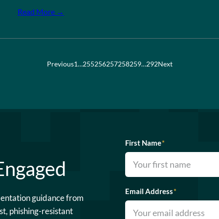
Read More →
Previous
1
…
255
256
257
258
259
…
292
Next
First Name
*
 Engaged
Email Address
*
mentation guidance from
st, phishing-resistant