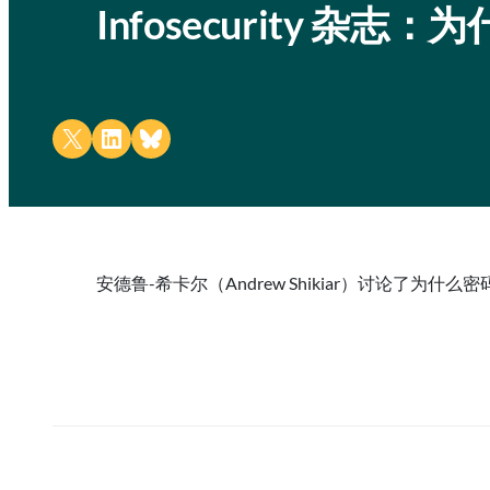
Infosecurity 
Share on X
Share on LinkedIn
Share on Bluesky
安德鲁-希卡尔（Andrew Shikiar）讨论