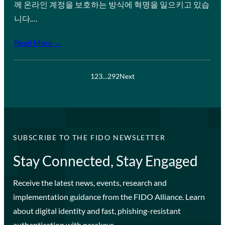
께 온라인 계정을 보호하는 방식에 혁명을 일으키고 있습
니다.…
Read More →
1
2
3
…
292
Next
SUBSCRIBE TO THE FIDO NEWSLETTER
Stay Connected, Stay Engaged
Receive the latest news, events, research and
implementation guidance from the FIDO Alliance. Learn
about digital identity and fast, phishing-resistant
authentication with passkeys.