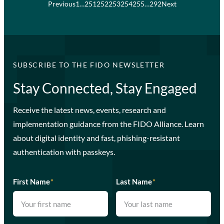
Previous
1
…
251
252
253
254
255
…
292
Next
SUBSCRIBE TO THE FIDO NEWSLETTER
Stay Connected, Stay Engaged
Receive the latest news, events, research and
implementation guidance from the FIDO Alliance. Learn
about digital identity and fast, phishing-resistant
authentication with passkeys.
First Name
*
Last Name
*