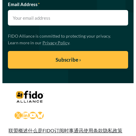
Email Address
*
FIDO Alliance is committed to protecting your privacy.
Learn more in our
Privacy Policy
.
X
LinkedIn
YouTube
Bluesky
联盟概述
什么是FIDO
订阅时事通讯
使用条款
隐私政策