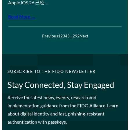
Apple iOS 26 已经…
Read More →
Previous
1
2
3
4
5
…
292
Next
SUBSCRIBE TO THE FIDO NEWSLETTER
Stay Connected, Stay Engaged
Receive the latest news, events, research and
implementation guidance from the FIDO Alliance. Learn
about digital identity and fast, phishing-resistant
authentication with passkeys.