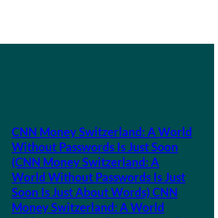
CNN Money Switzerland: A World
Without Passwords Is Just Soon
(CNN Money Switzerland: A
World Without Passwords Is Just
Soon Is Just About Words) CNN
Money Switzerland: A World