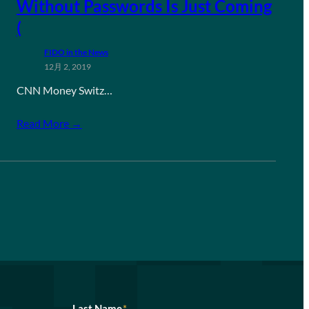
Without Passwords Is Just Coming
(
FIDO in the News
12月 2, 2019
CNN Money Switz…
Read More →
Last Name
*