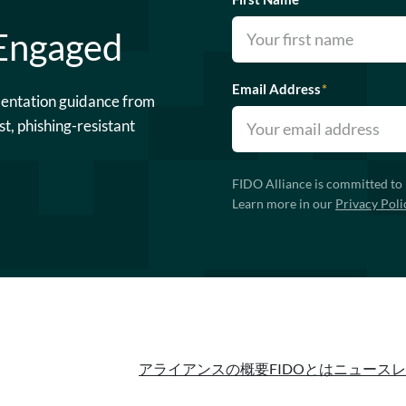
 Engaged
Email Address
*
mentation guidance from
st, phishing-resistant
FIDO Alliance is committed to 
Learn more in our
Privacy Poli
アライアンスの概要
FIDOとは
ニュースレ