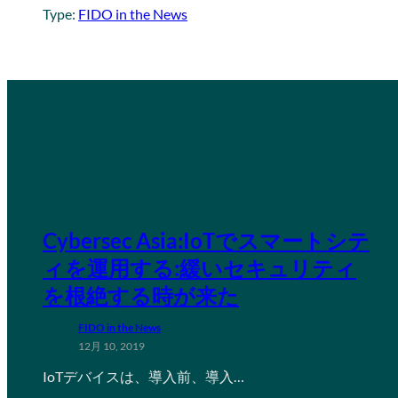
Type:
FIDO in the News
Cybersec Asia:IoTでスマートシテ
ィを運用する:緩いセキュリティ
を根絶する時が来た
FIDO in the News
12月 10, 2019
IoTデバイスは、導入前、導入…