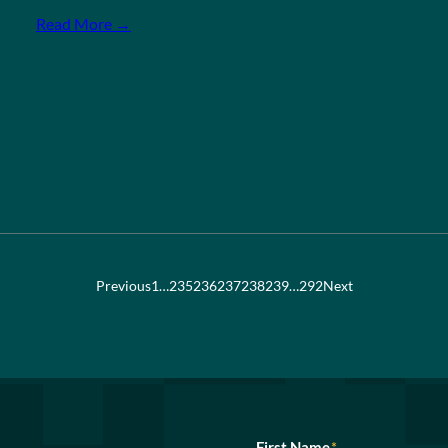
Read More →
Previous
1
…
235
236
237
238
239
…
292
Next
First Name
*