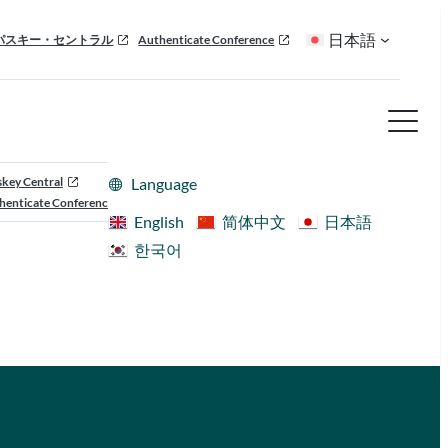
日本語
パスキー・セントラル
Authenticate Conference
skey Central
Language
henticate Conference
English
简体中文
日本語
한국어