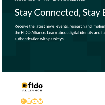
Stay Connected, Stay
Receive the latest news, events, research and imple
the FIDO Alliance. Learn about digital identity and fa
authentication with passkeys.
X
LinkedIn
YouTube
Bluesky