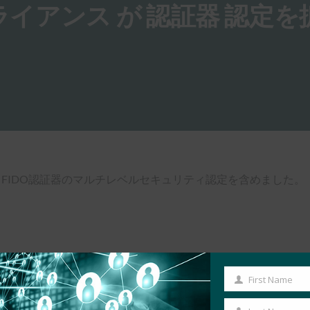
IDO アライアンス が 認証器 認定
、FIDO認証器のマルチレベルセキュリティ認定を含めました。
First Name
First
Name