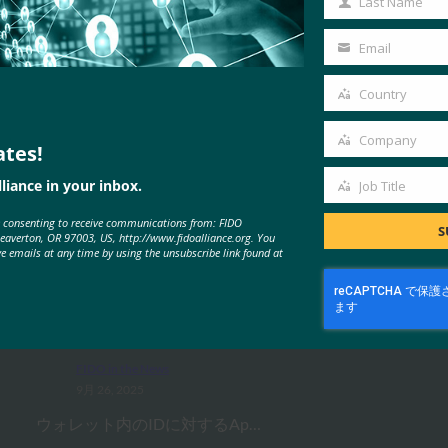
Last Name
Last
Name
Email
Your
email
Country
Country
Company
ates!
Company
MORE
FIDO IN THE NEWS
liance in your inbox.
Job Title
Job
e consenting to receive communications from: FIDO
Title
S
Beaverton, OR 97003, US, http://www.fidoalliance.org. You
ve emails at any time by using the unsubscribe link found at
フォーブス:iPhoneの新しいカメ
ラ?何と。iPhoneの新しい財布?涼
しい。
FIDO in the News
9月 26, 2025
ウォレット内のIDに対するAp…