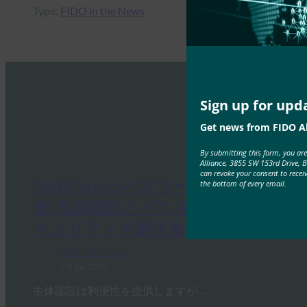
Type:
FIDO in the News
Sign up for upd
Get news from FIDO Al
By submitting this form, you ar
Alliance, 3855 SW 153rd Drive, 
can revoke your consent to recei
TechGenyz: パスワードのない未
the bottom of every email.
来: 生体認証とパスキーが真のセ
キュリティを解き放つ方法
FIDO in the News
9月 26, 2025
生体認証は利便性を提供しますが…