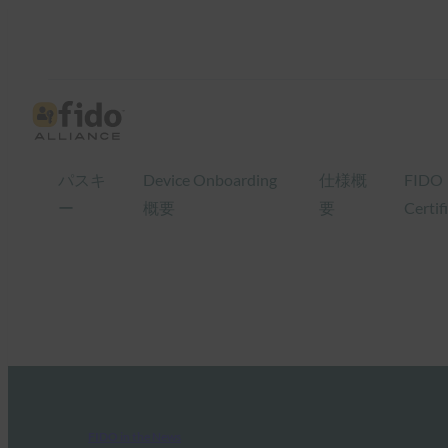
パスキ
Device Onboarding
仕様概
FIDO
ー
概要
要
Certif
FIDO in the News