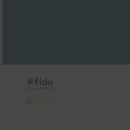
Read More →
X
LinkedIn
YouTube
Bluesky