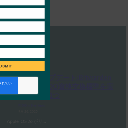
UBMIT
生体認証アップデート:Bitwarden
がiOS 26にFIDO資格交換標準を実
装した最初の1つ
FIDO in the News
9月 26, 2025
Apple iOS 26 がリ…