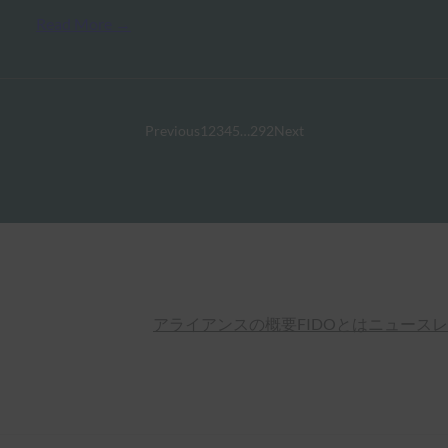
Read More →
Previous
1
2
3
4
5
…
292
Next
アライアンスの概要
FIDOとは
ニュースレ