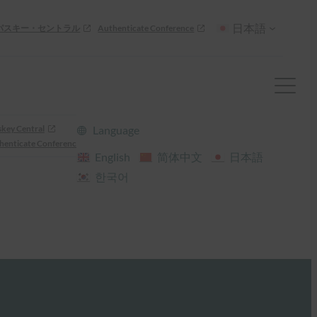
日本語
パスキー・セントラル
Authenticate Conference
skey Central
Language
henticate Conference
English
简体中文
日本語
한국어