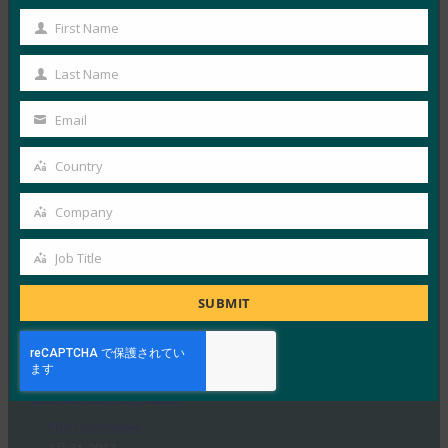
FIDO in the News
1月 31, 2017
First Name
First
Facebookは、 Goog…
Name
Last Name
Last
Read More →
Name
Email
Your
American Banker: Why banks should consider a
email
page from Facebook on security keys(銀行がセキュ
Country
Country
リティキーに関するFacebookのページ取得を検討
すべき理由)
Company
Company
FIDO in the News
Job Title
1月 31, 2017
Job
American Banker…
Title
SUBMIT
Read More →
ComputerWeekly: FacebookがFIDOの2要素認証で
セキュリティを強化
FIDO in the News
1月 31, 2017