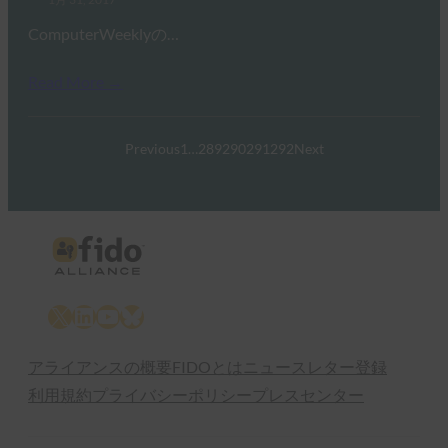
ComputerWeeklyの…
Read More →
Previous
1
…
289
290
291
292
Next
X
LinkedIn
YouTube
Bluesky
アライアンスの概要
FIDOとは
ニュースレター登録
利用規約
プライバシーポリシー
プレスセンター