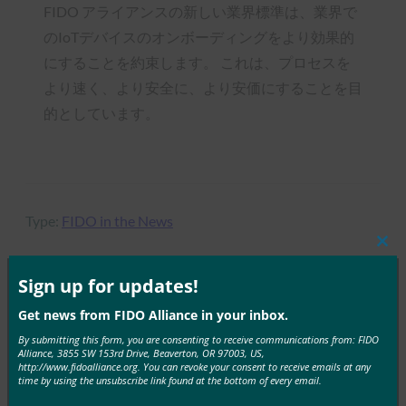
FIDO アライアンスの新しい業界標準は、業界で
のIoTデバイスのオンボーディングをより効果的
にすることを約束します。 これは、プロセスを
より速く、より安全に、より安価にすることを目
的としています。
Type:
FIDO in the News
Clos
this
mod
Sign up for updates!
MORE
FIDO IN THE NEWS
Get news from FIDO Alliance in your inbox.
By submitting this form, you are consenting to receive communications from: FIDO
Alliance, 3855 SW 153rd Drive, Beaverton, OR 97003, US,
Ars Technica:Facebookアカウントの乗っ取りを防
http://www.fidoalliance.org. You can revoke your consent to receive emails at any
ぐためのより良い方法ができました
time by using the unsubscribe link found at the bottom of every email.