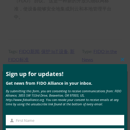
（FDO） 协议。 这是一种新的开放式物联网标
准，使设备能够安全地集成到云和本地管理平台
中。
Tags:
FIDO新闻
, 
保护 IoT 设备
, 
新
Type:
FIDO in the
FIDO标准
News
Clos
this
mod
Sign up for updates!
Get news from FIDO Alliance in your inbox.
MORE
FIDO IN THE NEWS
By submitting this form, you are consenting to receive communications from: FIDO
Alliance, 3855 SW 153rd Drive, Beaverton, OR 97003, US,
http://www.fidoalliance.org. You can revoke your consent to receive emails at any
time by using the unsubscribe link found at the bottom of every email.
PC Mag：丢失您的设备，丢失您的帐户？如果您备
份了通行密钥，则不会
FIDO in the News
First Name
First
4 9 月, 2025