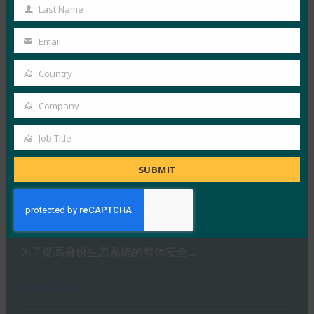
Name
Last Name
通行密钥比密码更安全，因为它们…
Last
Name
Email
Read More →
Your
email
连线：通行密钥的工作原理以及如何使用它们
Country
Country
FIDO in the News
Company
3 9 月, 2025
Company
通行密钥希望创造一个无密码的未…
Job Title
Job
Title
Read More →
SUBMIT
暗读：NIST 数字身份指南随着威胁形势而演变
FIDO in the News
15 8 月, 2025
为了提高身份生态系统的整体安全…
Read More →