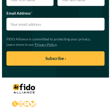
Email Address
*
FIDO Alliance is committed to protecting your privacy.
Learn more in our
Privacy Policy
.
X
LinkedIn
YouTube
Bluesky