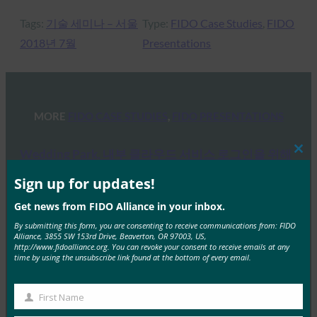
Tags:
기술 세미나 – 서울
Type:
FIDO Case Studies
, 
FIDO
2018년 7월
Presentations
MORE
FIDO CASE STUDIES
, 
FIDO PRESENTATIONS
Wedding Park, 내부 클라우드 서비스 로그인을 위해
Clos
전사적 암호 없는 인증 구축
this
mod
Sign up for updates!
FIDO Case Studies
Get news from FIDO Alliance in your inbox.
7월 16, 2024
By submitting this form, you are consenting to receive communications from: FIDO
기업 개요: 웨딩파크는 “결혼을 더 행복하게”라는 경영 이
Alliance, 3855 SW 153rd Drive, Beaverton, OR 97003, US,
http://www.fidoalliance.org. You can revoke your consent to receive emails at any
념으로 2004년에 설립되었습니다. 2024년 창립 20주년
time by using the unsubscribe link found at the bottom of every email.
을 맞이하는 웨딩파크는…
First Name
Read More →
First