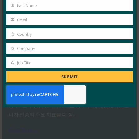
Name
UX 웨비나 시리즈: Consumer 인증 전략에 Passkeys
Last Name
Last
채택하기 위한 필수 사항
Name
Email
FIDO Presentations
Your
7월 16, 2024
email
Country
Country
4부로 구성된 이 웨비나 시리즈 중 1부에서 참석자들은
주요 서비스 제공업체가 소비자 인증 전략의 기반으로…
Company
Company
Read More →
Job Title
Job
UX 웨비나 시리즈: 비즈니스 목표에 맞게 인증 경험
Title
SUBMIT
조정하기
FIDO Presentations
7월 16, 2024
총 4부로 구성된 웨비나 시리즈 중 두 번째 세션에서는 소
비자 인증의 주요 지표를 더 잘…
Read More →