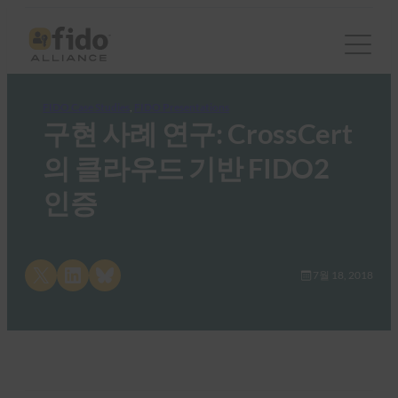
FIDO Case Studies
, 
FIDO Presentations
구현 사례 연구: CrossCert
의 클라우드 기반 FIDO2
인증
Share on X
Share on LinkedIn
Share on Bluesky
7월 18, 2018