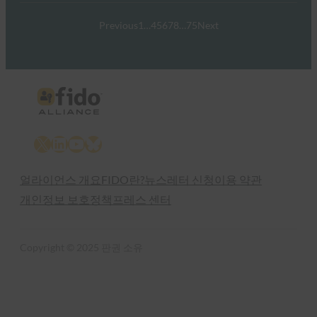
Previous
1
…
4
5
6
7
8
…
75
Next
X
LinkedIn
YouTube
Bluesky
얼라이언스 개요
FIDO란?
뉴스레터 신청
이용 약관
개인정보 보호정책
프레스 센터
Copyright © 2025 판권 소유