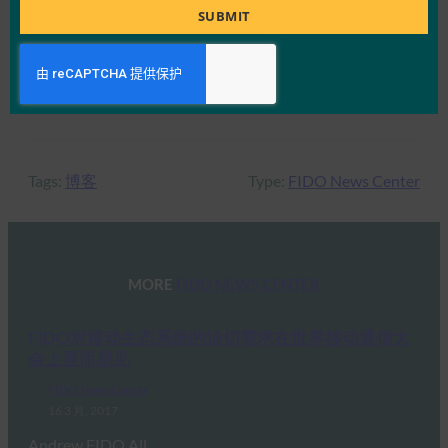
（
FIDO 状态
），并观看即将推出的更多教育材
Title
SUBMIT
料，包括案例研究和网络研讨会。 再次感谢
Identiverse 的精彩表演，明年见！
Tags:
博客
Type:
FIDO News Center
MORE
FIDO NEWS CENTER
FIDO对移动生态系统的迫切需求在世界移动通信大
会上显而易见
FIDO News Center
16 3 月, 2017
Andrew FIDO All…