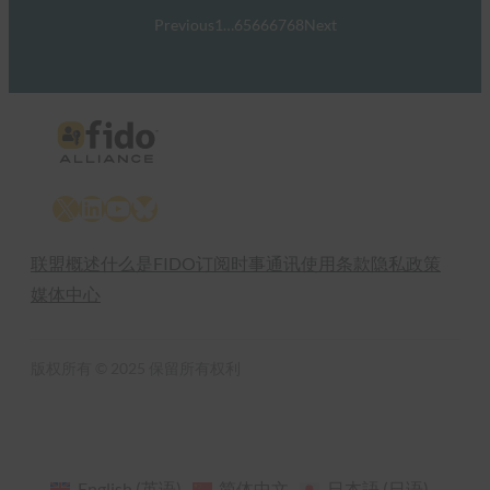
Previous
1
…
65
66
67
68
Next
X
LinkedIn
YouTube
Bluesky
联盟概述
什么是FIDO
订阅时事通讯
使用条款
隐私政策
媒体中心
版权所有 © 2025 保留所有权利
English
(
英语
)
简体中文
日本語
(
日语
)