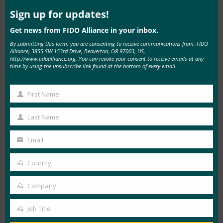
this
安全漏洞的相邻技术领域最终将有助于推动 FIDO
mod
Sign up for updates!
身份验证的有效性和市场采用。 该联盟拥有合适
Get news from FIDO Alliance in your inbox.
的公司组合和合适的合作结构来解决这些差距，而
By submitting this form, you are consenting to receive communications from: FIDO
不是孤立的专有方法。
Alliance, 3855 SW 153rd Drive, Beaverton, OR 97003, US,
http://www.fidoalliance.org. You can revoke your consent to receive emails at any
time by using the unsubscribe link found at the bottom of every email.
我们成立了两个新的工作组，即物联网技术工作组
（IoT TWG） 和身份验证和绑定工作组
First Name
（IDWG），以推动这些新举措。 这些团体现在正
First
在积极开会并开放参与。 如果您的组织愿意为这
Name
Last Name
Last
些努力做出贡献，我鼓励您与我联系，了解联盟的
Name
成员资格。
Email
Your
email
您可以在我们的
IoT
和
Identity
网页上阅读有关我
Country
Country
们新工作领域的更多信息。
Company
Company
最后，如果您错过了 Identiverse，但仍想了解有
Job Title
关 FIDO 的最新信息，请查看我的活动幻灯片
Job