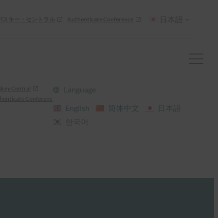
日本語
パスキー・セントラル
Authenticate Conference
skey Central
Language
henticate Conference
English
简体中文
日本語
한국어