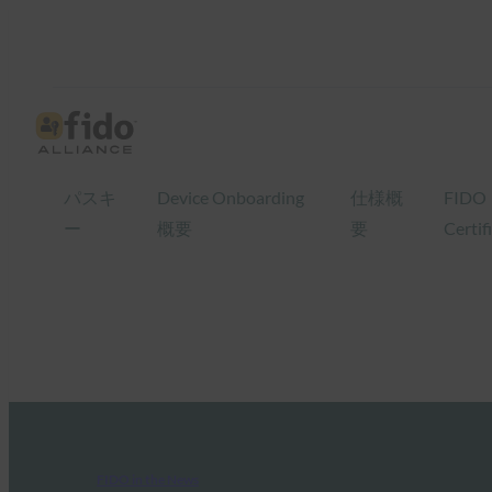
パスキ
Device Onboarding
仕様概
FIDO
ー
概要
要
Certif
FIDO in the News