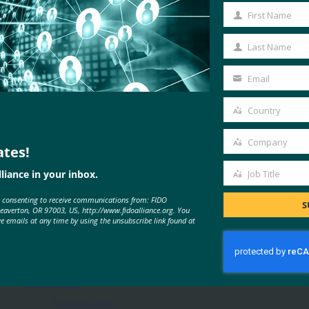
First Name
First
Name
Last Name
Last
Name
Email
Your
email
Country
Country
Company
ates!
Company
liance in your inbox.
Job Title
Job
MORE
FIDO IN THE NEWS
e consenting to receive communications from: FIDO
Title
S
Beaverton, OR 97003, US, http://www.fidoalliance.org. You
ve emails at any time by using the unsubscribe link found at
Wired: パスキーの仕組みとその
使い方
FIDO in the News