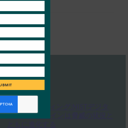
module
UBMIT
ダークリーディング:NISTデジタ
ルIDガイドラインは脅威の状況と
ともに進化する