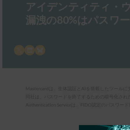
アイデンティティ・
漏洩の80%はパスワ
Share on X
Share on LinkedIn
Share on Bluesky
Mastercardは、生体認証とAIを搭載した
同社は、パスワードを終了するための暗号化されたパスキー
Authentication Serviceは、FIDO認