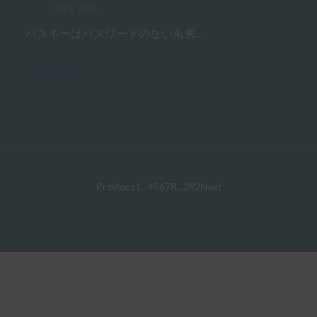
9月 3, 2025
パスキーはパスワードのない未来…
Read More →
Previous
1
…
4
5
6
7
8
…
292
Next