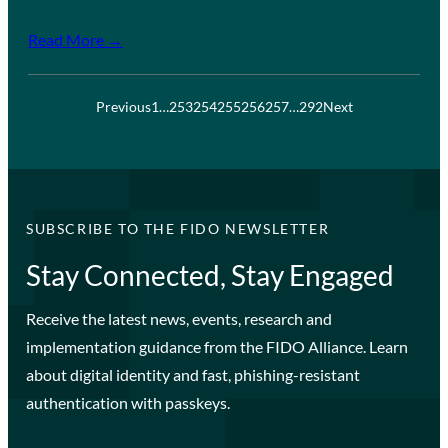
Read More →
Previous
1
…
253
254
255
256
257
…
292
Next
SUBSCRIBE TO THE FIDO NEWSLETTER
Stay Connected, Stay Engaged
Receive the latest news, events, research and
implementation guidance from the FIDO Alliance. Learn
about digital identity and fast, phishing-resistant
authentication with passkeys.